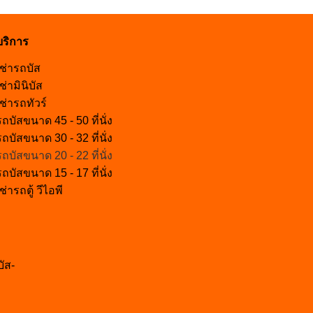
บริการ
เช่ารถบัส
เช่ามินิบัส
เช่ารถทัวร์
รถบัสขนาด 45 - 50 ที่นั่ง
รถบัสขนาด 30 - 32 ที่นั่ง
รถบัสขนาด 20 - 22 ที่นั่ง
รถบัสขนาด 15 - 17 ที่นั่ง
ช่ารถตู้ วีไอพี
ัส-