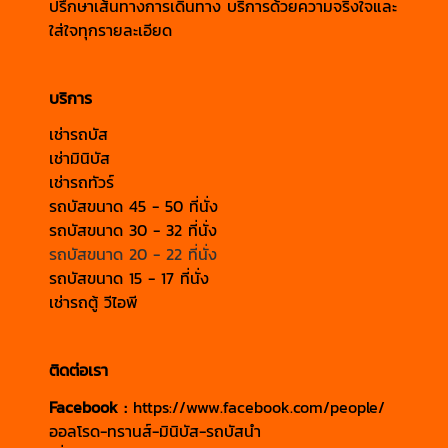
ปรึกษาเส้นทางการเดินทาง บริการด้วยความจริงใจและ
ใส่ใจทุกรายละเอียด
บริการ
เช่ารถบัส
เช่ามินิบัส
เช่ารถทัวร์
รถบัสขนาด 45 - 50 ที่นั่ง
รถบัสขนาด 30 - 32 ที่นั่ง
รถบัสขนาด 20 - 22 ที่นั่ง
รถบัสขนาด 15 - 17 ที่นั่ง
เช่ารถตู้ วีไอพี
ติดต่อเรา
Facebook :
https://www.facebook.com/people/
ออลโรด-ทรานส์-มินิบัส-รถบัสนำ