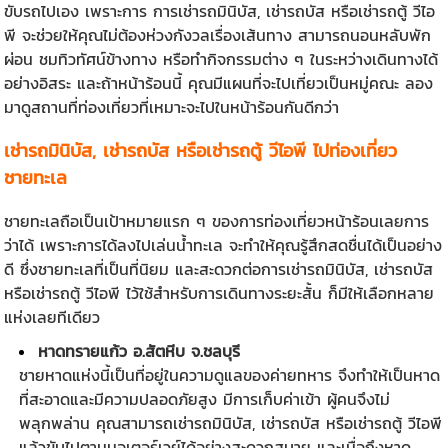
ขับรถไปเอง เพราะการ การเช่ารถมินิบัส, เช่ารถบัส หรือเช่ารถตู้ วีไอ
พี จะช่วยให้คุณไม่ต้องห่วงกังวลเรื่องเส้นทาง สามารถนอนหลับพัก
ผ่อน ชมทิวทัศน์ข้างทาง หรือทำกิจกรรมต่าง ๆ ในระหว่างเดินทางได้
อย่างอิสระ และถ้าหน้าร้อนนี้ คุณมีแผนที่จะไปเที่ยวเป็นหมู่คณะ ลอง
มาดูสถานที่ท่องเที่ยวที่เหมาะจะไปในหน้าร้อนกันดีกว่า
เช่ารถมินิบัส
, เช่ารถบัส หรือเช่ารถตู้ วีไอพี ไปท่องเที่ยว
ชายทะเล
ชายทะเลถือเป็นเป้าหมายแรก ๆ ของการท่องเที่ยวหน้าร้อนเลยการ
ว่าได้ เพราะการได้ลงไปเล่นน้ำทะเล จะทำให้คุณรู้สึกสดชื่นได้เป็นอย่าง
ดี ซึ่งชายทะเลที่เป็นที่นิยม และสะดวกต่อการเช่ารถมินิบัส, เช่ารถบัส
หรือเช่ารถตู้ วีไอพี ไว้ใช้สำหรับการเดินทางระยะสั้น ก็มีให้เลือกหลาย
แห่งเลยทีเดียว
หาดทรายแก้ว อ.สัตหีบ จ.ชลบุรี
ชายหาดแห่งนี้เป็นที่อยู่ในความดูแลของค่ายทหาร จึงทำให้เป็นหาด
ที่สะอาดและมีความปลอดภัยสูง มีการเก็บค่าเข้า ผู้คนจึงไม่
พลุกพล่าน คุณสามารถ
เช่ารถมินิบัส
, เช่ารถบัส หรือเช่ารถตู้ วีไอพี
แล้วขับไปตามมอเตอร์เวย์ได้อย่างสะดวกสบาย และเมื่อถึงหาด