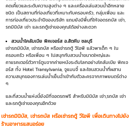
คดเคี้ยวและระดับความสูงต่าง ๆ และเครื่องเล่นสวนน้ำอีกหลาย
ชนิด เป็นสถานที่ท่องเที่ยวที่เหมาะกับครอบครัว, กลุ่มเพื่อน และ
การท่องเที่ยวประจำปีของบริษัท แถมยังมีพื้นที่ให้จอดรถบัส เช่า,
รถมินิบัส เช่า และรถตู้เช่าของคุณได้อย่างสะดวก
สวนน้ำโคลัมเบีย พิคเจอร์ส อ.สัตหีบ ชลบุรี
เช่ารถมินิบัส, เช่ารถบัส หรือเช่ารถตู้ วีไอพี แล้วพาเด็ก ๆ ใน
ครอบครัว หรือเพื่อน ๆ ไปสนุกกับสวนน้ำขนาดใหญ่และ
คาแรคเตอร์ตัวการ์ตูนจากค่ายหนังระดับโลกอย่างโคลัมเบีย พิคเจ
อร์ส ทั้ง Hotel Transylvania, จูแมนจี้ และโซนสวนน้ำที่ผสาน
ความสนุกของการเล่นน้ำเย็นฉ่ำเข้ากับตัวละครจากภาพยนตร์ต่าง
ๆ
และที่สวนน้ำแห่งนี้ยังมีที่จอดรถฟรี สำหรับมินิบัส เช่า,รถบัส เช่า
และรถตู้เช่าของคุณอีกด้วย
เช่ารถมินิบัส
, เช่ารถบัส หรือเช่ารถตู้ วีไอพี เพื่อเดินทางไปยัง
ร้านอาหารแสนอร่อย