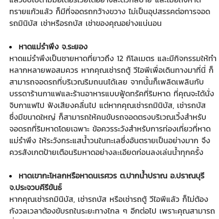
ทรายแก้วแล้ว ก็มีที่จอดรถกว้างขวาง ไม่เป็นอุปสรรคต่อการจอด
รถมินิบัส เช่าหรือรถบัส เช่าของคุณอย่างแน่นอน
หาดแม่รำพึง จ.ระยอง
หาดแม่รำพึงเป็นชายหาดที่ยาวถึง 12 กิโลเมตร และมีกิจกรรมให้ทำ
หลากหลายพอสมควร หากคุณเช่ารถตู้ วีไอพีเพื่อเดินทางมาที่นี่ ก็
สามารถจอดรถที่บริเวณริมถนนได้เลย จากนั้นก็เพลิดเพลินกับ
บรรดาร้านกาแฟและร้านอาหารแบบฟู้ดทรัคที่ริมหาด ที่คุณจะได้นั่ง
จิบกาแฟไป ฟังเสียงคลื่นไป แต่หากคุณเช่ารถมินิบัส, เช่ารถบัส
ซึ่งมีขนาดใหญ่ ก็สามารถให้คนขับรถจอดตรงบริเวณเวิ้งสำหรับ
จอดรถที่ริมหาดโดยเฉพาะ ข้อควรระวังสำหรับการท่องเที่ยวที่หาด
แม่รำพึง ให้ระวังกระแสน้ำวนในทะเลซึ่งอันตรายเป็นอย่างมาก จึง
ควรสังเกตป้ายเตือนริมหาดอย่างละเอียดก่อนลงเล่นน้ำทุกครั้ง
หาดเขากะโหลกหรือหาดนเรศวร ต.ปากน้ำปราณ อ.ปราณบุรี
จ.ประจวบคีรีขันธ์
หากคุณเช่ารถมินิบัส, เช่ารถบัส หรือเช่ารถตู้ วีไอพีแล้ว ก็ไม่ต้อง
กังวลเวลาต้องขับรถในระยะทางไกล ๆ อีกต่อไป เพราะคุณสามารถ