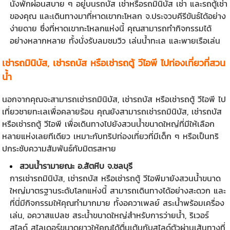
นั่งพักผ่อนสบาย ๆ อยู่บนรถบัส เช่าหรือรถมินิบัส เช่า และรถตู้เช่า
ของคุณ และเดินทางมาที่หาดเขากะโหลก จ.ประจวบคีรีขันธ์ได้อย่าง
ง่ายดาย ซึ่งที่หาดเขากะโหลกแห่งนี้ คุณสามารถทำกิจกรรมได้
อย่างหลากหลาย ทั้งนั่งรับลมชมวิว เล่นน้ำทะเล และพายเรือเล่น
เช่ารถมินิบัส
, เช่ารถบัส หรือเช่ารถตู้ วีไอพี ไปท่องเที่ยวที่สวน
น้ำ
นอกจากคุณจะสามารถเช่ารถมินิบัส,
เช่ารถบัส
หรือเช่ารถตู้ วีไอพี ไป
เที่ยวชายทะเลเพื่อคลายร้อน คุณยังสามารถเช่ารถมินิบัส, เช่ารถบัส
หรือเช่ารถตู้ วีไอพี เพื่อเดินทางไปยังสวนน้ำขนาดใหญ่ที่มีให้เลือก
หลายแห่งเลยทีเดียว เหมาะกับทริปท่องเที่ยวที่มีเด็ก ๆ หรือเป็นทริ
ปกระชับความสัมพันธ์กับมิตรสหาย
สวนน้ำรามายณะ อ.สัตหีบ จ.ชลบุรี
การเช่ารถมินิบัส, เช่ารถบัส หรือเช่ารถตู้ วีไอพีมายังสวนน้ำขนาด
ใหญ่มาตรฐานระดับโลกแห่งนี้ สามารถเดินทางได้อย่างสะดวก และ
ที่นี่มีกิจกรรมให้คุณทำมากมาย ทั้งอควาเพลย์ สระน้ำพร้อมเครื่อง
เล่น, อควาสแปลช สระน้ำขนาดใหญ่สำหรับการว่ายน้ำ, ริเวอร์
สไลด์ สไลเดอร์ขนาดยาวให้คุณได้ตื่นเต้นกับสไลด์ตัวผ่านเส้นทางที่