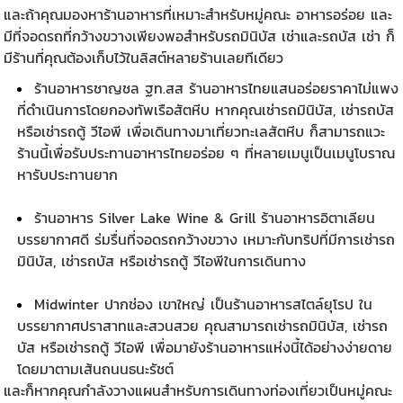
และถ้าคุณมองหาร้านอาหารที่เหมาะสำหรับหมู่คณะ อาหารอร่อย และ
มีที่จอดรถที่กว้างขวางเพียงพอสำหรับรถมินิบัส เช่าและรถบัส เช่า ก็
มีร้านที่คุณต้องเก็บไว้ในลิสต์หลายร้านเลยทีเดียว
ร้านอาหารชาญชล ฐท.สส ร้านอาหารไทยแสนอร่อยราคาไม่แพง
ที่ดำเนินการโดยกองทัพเรือสัตหีบ หากคุณเช่ารถมินิบัส, เช่ารถบัส
หรือเช่ารถตู้ วีไอพี เพื่อเดินทางมาเที่ยวทะเลสัตหีบ ก็สามารถแวะ
ร้านนี้เพื่อรับประทานอาหารไทยอร่อย ๆ ที่หลายเมนูเป็นเมนูโบราณ
หารับประทานยาก
ร้านอาหาร Silver Lake Wine & Grill ร้านอาหารอิตาเลียน
บรรยากาศดี ร่มรื่นที่จอดรถกว้างขวาง เหมาะกับทริปที่มีการเช่ารถ
มินิบัส, เช่ารถบัส หรือเช่ารถตู้ วีไอพีในการเดินทาง
Midwinter ปากช่อง เขาใหญ่ เป็นร้านอาหารสไตล์ยุโรป ใน
บรรยากาศปราสาทและสวนสวย คุณสามารถเช่ารถมินิบัส, เช่ารถ
บัส หรือเช่ารถตู้ วีไอพี เพื่อมายังร้านอาหารแห่งนี้ได้อย่างง่ายดาย
โดยมาตามเส้นถนนธนะรัชต์
และก็หากคุณกำลังวางแผนสำหรับการเดินทางท่องเที่ยวเป็นหมู่คณะ